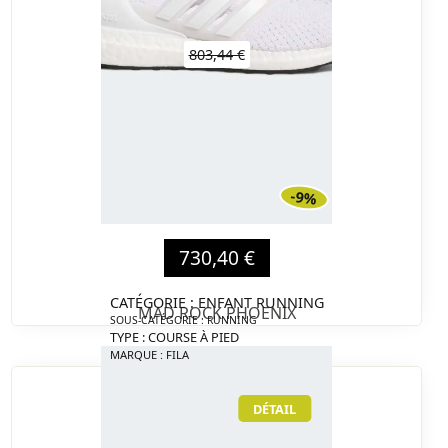
803,44 €
-9%
730,40 €
CATÉGORIE : ENFANT RUNNING
MAD ROCK PHOENIX
SOUS-CATÉGORIE : RUNNING
TYPE : COURSE À PIED
MARQUE : FILA
DÉTAIL