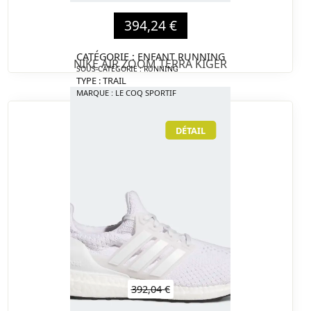
394,24 €
CATÉGORIE : ENFANT RUNNING
NIKE AIR ZOOM TERRA KIGER
SOUS-CATÉGORIE : RUNNING
TYPE : TRAIL
MARQUE : LE COQ SPORTIF
DÉTAIL
392,04 €