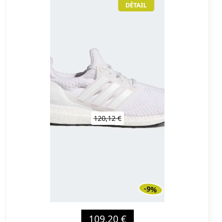
DÉTAIL
120,12 €
-9%
109,20 €