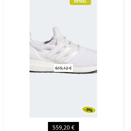
DÉTAIL
615,12 €
-9%
559,20 €