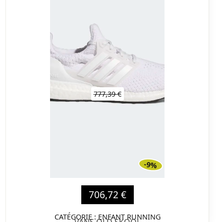
777,39 €
-9%
706,72 €
CATÉGORIE : ENFANT RUNNING
VANS OLD SKOOL