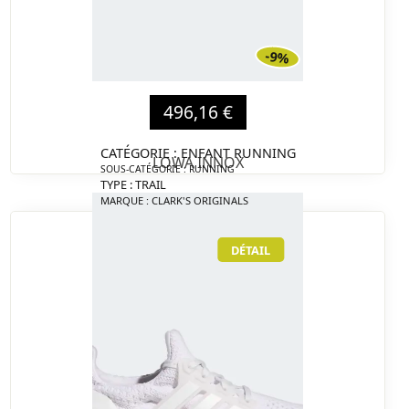
-9%
496,16 €
CATÉGORIE : ENFANT RUNNING
LOWA INNOX
SOUS-CATÉGORIE : RUNNING
TYPE : TRAIL
MARQUE : CLARK'S ORIGINALS
DÉTAIL