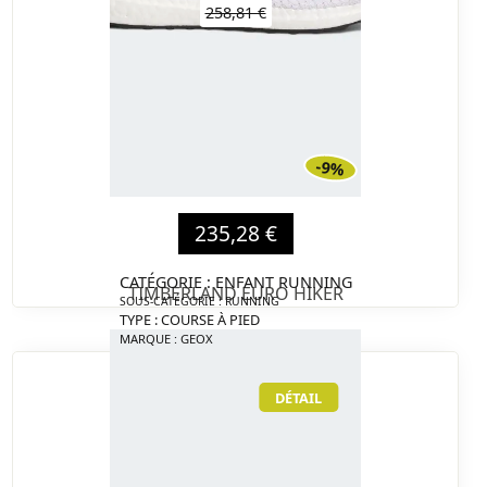
258,81 €
-9%
235,28 €
CATÉGORIE : ENFANT RUNNING
TIMBERLAND EURO HIKER
SOUS-CATÉGORIE : RUNNING
TYPE : COURSE À PIED
MARQUE : GEOX
DÉTAIL