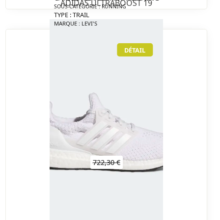
ADIDAS ULTRABOOST 19
SOUS-CATÉGORIE : RUNNING
TYPE : TRAIL
MARQUE : LEVI'S
DÉTAIL
722,30 €