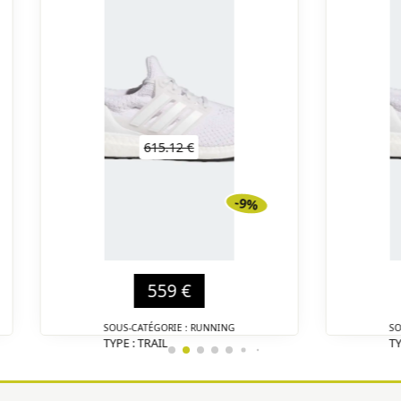
615.12 €
-9%
559 €
SOUS-CATÉGORIE : RUNNING
SO
TYPE : TRAIL
TY
DÉTAIL