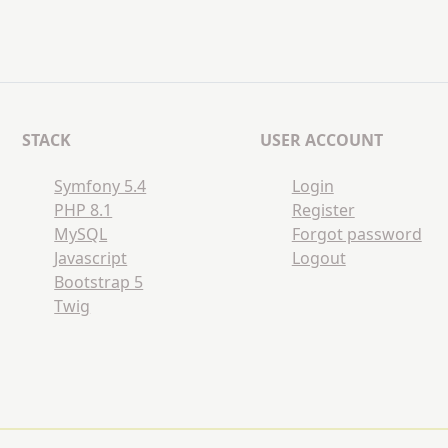
STACK
USER ACCOUNT
Symfony 5.4
Login
PHP 8.1
Register
MySQL
Forgot password
Javascript
Logout
Bootstrap 5
Twig