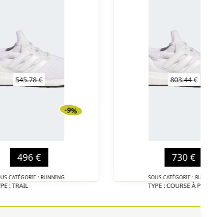
545.78 €
803.44 €
-9%
496 €
730 €
US-CATÉGORIE : RUNNING
SOUS-CATÉGORIE : RUNNIN
PE : TRAIL
TYPE : COURSE À PIED
DÉTAIL
DÉTA