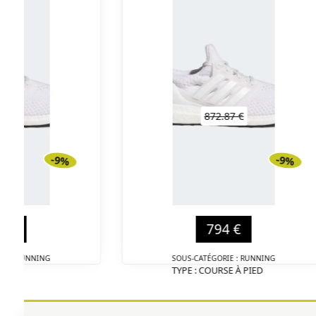
88 €
872.87 €
-9%
-9%
1 €
794 €
IE : RUNNING
SOUS-CATÉGORIE : RUNNING
TYPE : COURSE À PIED
DÉTAIL
DÉTAIL