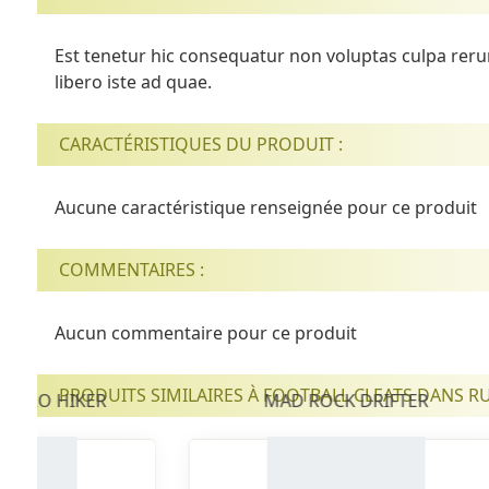
Est tenetur hic consequatur non voluptas culpa re
libero iste ad quae.
CARACTÉRISTIQUES DU PRODUIT :
Aucune caractéristique renseignée pour ce produit
COMMENTAIRES :
Aucun commentaire pour ce produit
PRODUITS SIMILAIRES À FOOTBALL CLEATS DANS 
 EURO HIKER
MAD ROCK DRIFTER