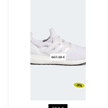
607.38 €
-9%