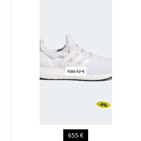
720.72 €
-9%
655 €