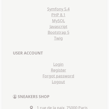
Symfony 5.4
PHP 8.1
MySQL
Javascript
Bootstrap 5
Twig
USER ACCOUNT
Login
Register
Forgot password
Logout
SNEAKERS SHOP
1 rue de la paix, 75000 Paris