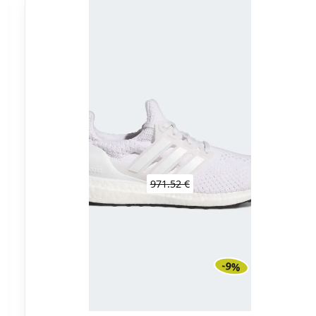
971.52 €
-9%