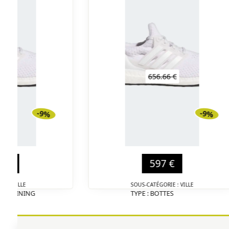
56 €
656.66 €
-9%
-9%
0 €
597 €
IE : VILLE
SOUS-CATÉGORIE : VILLE
SS-TRAINING
TYPE : BOTTES
DÉTAIL
DÉTAIL