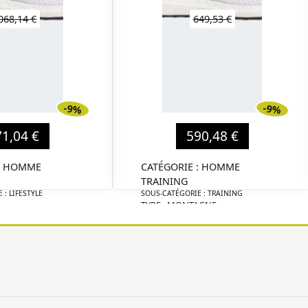
068,14 €
649,53 €
-9%
-9%
71,04 €
590,48 €
 : HOMME
CATÉGORIE : HOMME
TRAINING
 : LIFESTYLE
SOUS-CATÉGORIE : TRAINING
TYPE : MONTAGNE
EL
MARQUE : DIESEL
DÉTAIL
DÉTAIL