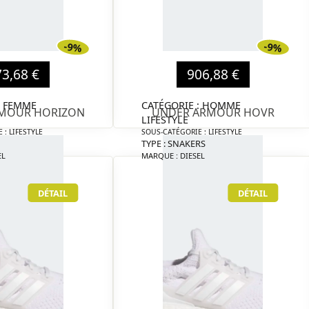
-9%
-9%
73,68 €
906,88 €
: FEMME
CATÉGORIE : HOMME
MOUR HORIZON
UNDER ARMOUR HOVR
LIFESTYLE
 : LIFESTYLE
SOUS-CATÉGORIE : LIFESTYLE
TYPE : SNAKERS
EL
MARQUE : DIESEL
DÉTAIL
DÉTAIL