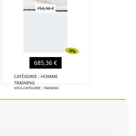
753,90 €
-9%
685,36 €
CATÉGORIE : HOMME
TRAINING
SOUS-CATÉGORIE : TRAINING
TYPE : CROSS-TRAINING
MARQUE : DIESEL
DÉTAIL