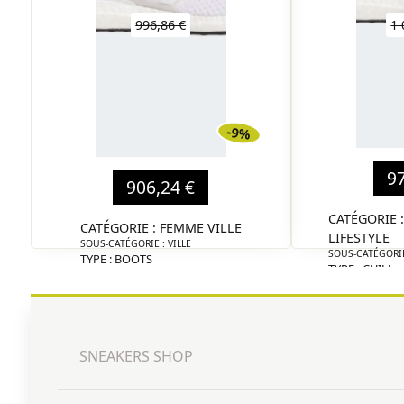
996,86 €
1 
-9%
9
906,24 €
CATÉGORIE
CATÉGORIE : FEMME VILLE
LIFESTYLE
SOUS-CATÉGORIE : VILLE
SOUS-CATÉGORIE
TYPE : BOOTS
TYPE : CHILL
MARQUE : DIESEL
MARQUE : DIES
DÉTAIL
SNEAKERS SHOP