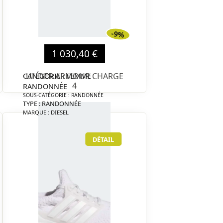
-9%
1 030,40 €
UNDER ARMOUR CHARGE
CATÉGORIE : FEMME
4
RANDONNÉE
SOUS-CATÉGORIE : RANDONNÉE
TYPE : RANDONNÉE
MARQUE : DIESEL
DÉTAIL