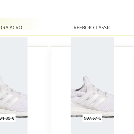
ORA ACRO
REEBOK CLASSIC
91,05 €
997,57 €